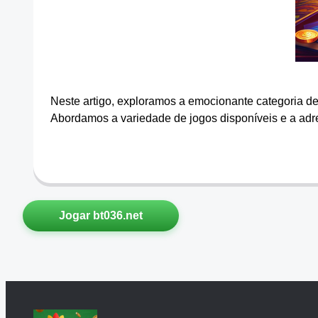
Neste artigo, exploramos a emocionante categoria d
Abordamos a variedade de jogos disponíveis e a adr
Jogar bt036.net