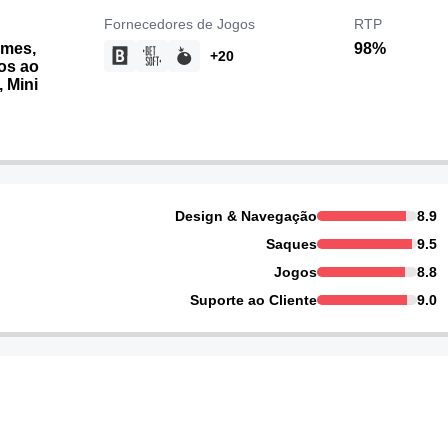
Fornecedores de Jogos
RTP
ames,
98%
+20
gos ao
 Mini
Design & Navegação
8.9
Saques
9.5
Jogos
8.8
Suporte ao Cliente
9.0